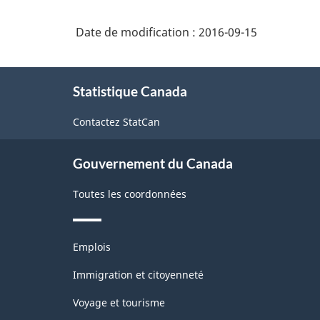
2007
Date de modification :
2016-09-15
-
Industries
À
de
Statistique Canada
propos
l'enquête
de
Contactez StatCan
ce
sur
site
la
Gouvernement du Canada
population
Toutes les coordonnées
active
(EPA)
Thèmes
-
Emplois
et
Structure
sujets
Immigration et citoyenneté
de
Voyage et tourisme
la