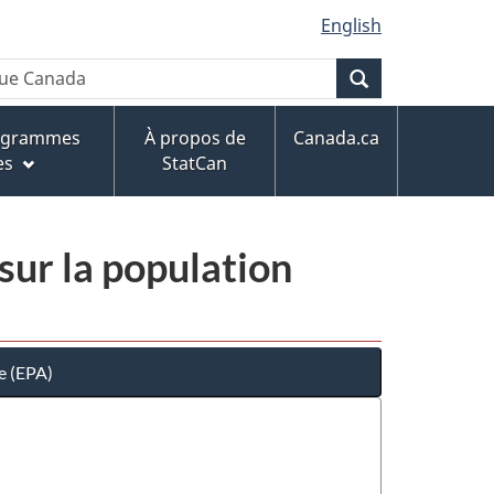
English
Recherche
rogrammes
À propos de
Canada.ca
es
StatCan
sur la population
e (EPA)