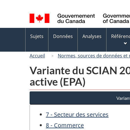
Sélection
de
la
langue
Menus
Sujets
Données
Analyses
Référen
des
sujets
Accueil
Normes, sources de données et
Variante du SCIAN 200
active (EPA)
Varian
7 - Secteur des services
8 - Commerce