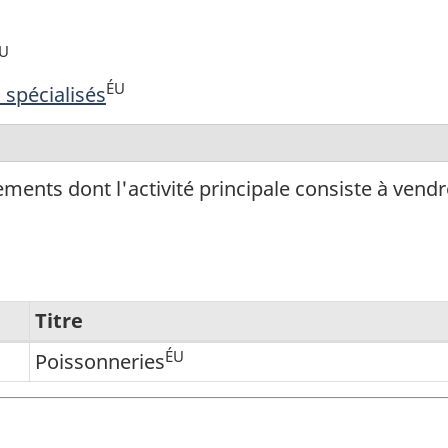
U
ÉU
 spécialisés
ments dont l'activité principale consiste à vendre
Titre
ÉU
Poissonneries