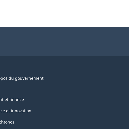
opos du gouvernement
nt et finance
nce et innovation
chtones