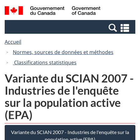
Passer
Passer
Recherche
/
au
à
et
Government
contenu
la
menus
of
Re
principal
version
Canada
et
HTML
Accueil
me
simplifiée
Normes, sources de données et méthodes
Classifications statistiques
Variante du SCIAN 2007 -
Industries de l'enquête
sur la population active
(EPA)
Variante du SCIAN 2007 - Industries de l'enquête sur la
population active (EPA)