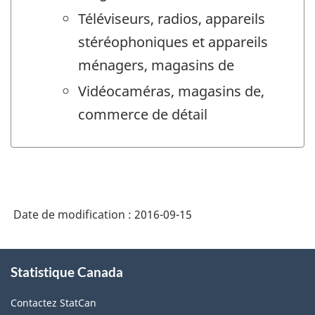
Téléviseurs, radios, appareils
stéréophoniques et appareils
ménagers, magasins de
Vidéocaméras, magasins de,
commerce de détail
Date de modification :
2016-09-15
À
Statistique Canada
propos
de
Contactez StatCan
ce