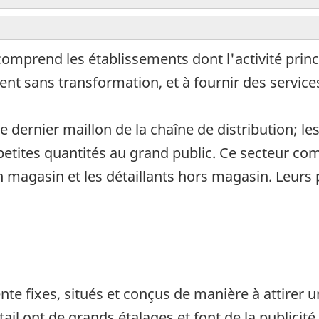
omprend les établissements dont l'activité princ
nt sans transformation, et à fournir des servic
 dernier maillon de la chaîne de distribution; le
etites quantités au grand public. Ce secteur c
en magasin et les détaillants hors magasin. Leurs 
nte fixes, situés et conçus de manière à attirer
ail ont de grands étalages et font de la publicité