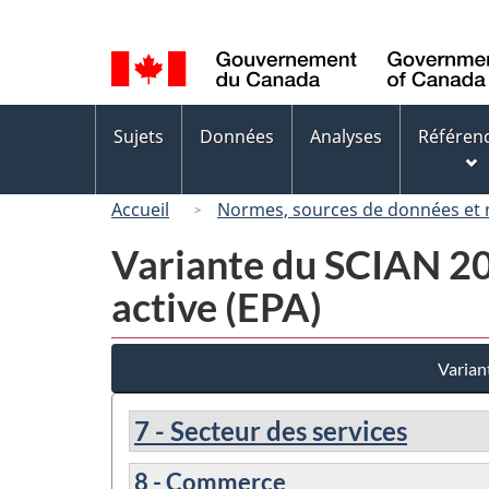
Sélection
de
la
langue
Menus
Sujets
Données
Analyses
Référen
des
sujets
Accueil
Normes, sources de données et
Variante du SCIAN 200
active (EPA)
Varian
7 - Secteur des services
8 - Commerce