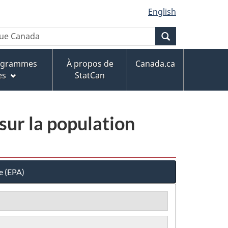
English
Recherche
rogrammes
À propos de
Canada.ca
es
StatCan
sur la population
e (EPA)