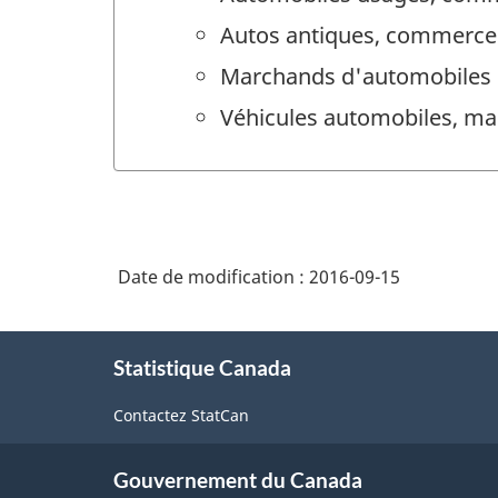
Autos antiques, commerce 
Marchands d'automobiles 
Véhicules automobiles, ma
Date de modification :
2016-09-15
À
Statistique Canada
propos
de
Contactez StatCan
ce
site
Gouvernement du Canada