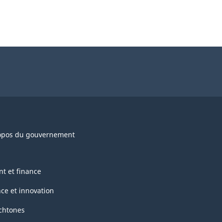
opos du gouvernement
nt et finance
nce et innovation
chtones