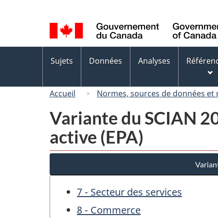
Sélection
de
la
langue
Menus
Sujets
Données
Analyses
Référen
des
sujets
Accueil
Normes, sources de données et
Variante du SCIAN 200
active (EPA)
Varian
7 - Secteur des services
8 - Commerce