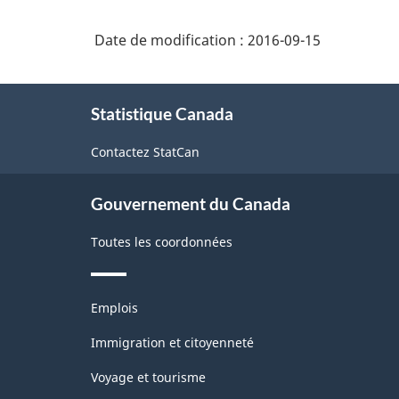
2007
matériel
Date de modification :
2016-09-15
-
et
Industries
fournitures
À
d'usage
de
Statistique Canada
propos
professionnel
l'enquête
de
Contactez StatCan
ce
sur
site
la
Gouvernement du Canada
population
Toutes les coordonnées
active
(EPA)
Thèmes
-
Emplois
et
Structure
sujets
Immigration et citoyenneté
de
Voyage et tourisme
la