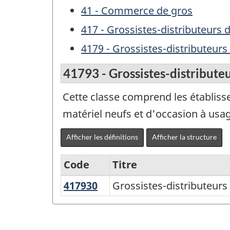
41 - Commerce de gros
417 - Grossistes-distributeurs 
4179 - Grossistes-distributeurs
41793 - Grossistes-distributeu
Cette classe comprend les établisse
matériel neufs et d'occasion à usa
Afficher les définitions
Afficher la structure
Code
Titre
417930
Grossistes-
Grossistes-distributeurs
Variante
distributeurs
du
de
SCIAN
machines,