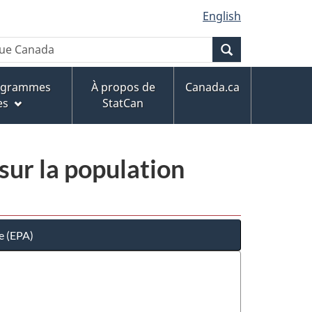
English
Recherche
rogrammes
À propos de
Canada.ca
es
StatCan
sur la population
e (EPA)