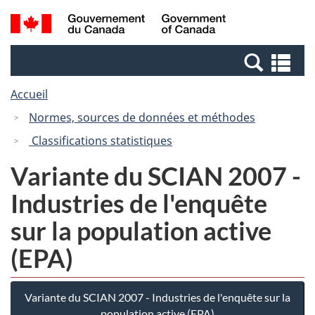
Passer
Passer
Recherche
/
au
à
et
Government
contenu
la
menus
of
Re
principal
version
Canada
et
HTML
Accueil
me
simplifiée
Normes, sources de données et méthodes
Classifications statistiques
Variante du SCIAN 2007 -
Industries de l'enquête
sur la population active
(EPA)
Variante du SCIAN 2007 - Industries de l'enquête sur la
population active (EPA)