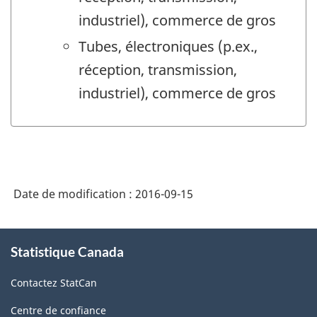
industriel), commerce de gros
Tubes, électroniques (p.ex.,
réception, transmission,
industriel), commerce de gros
Date de modification :
2016-09-15
À
Statistique Canada
propos
de
Contactez StatCan
ce
site
Centre de confiance