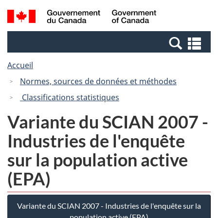
Passer
Passer
Recherche
/
au
à
et
Government
contenu
la
menus
of
Re
principal
version
Canada
et
HTML
Accueil
me
simplifiée
Normes, sources de données et méthodes
Classifications statistiques
Variante du SCIAN 2007 -
Industries de l'enquête
sur la population active
(EPA)
Variante du SCIAN 2007 - Industries de l'enquête sur la
population active (EPA)