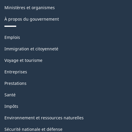
-
Ministères et organismes
Structure
À propos du gouvernement
de
la
Thèmes
Emplois
classification
et
sujets
Immigration et citoyenneté
Voyage et tourisme
Entreprises
Prestations
Santé
Impôts
Environnement et ressources naturelles
Sécurité nationale et défense