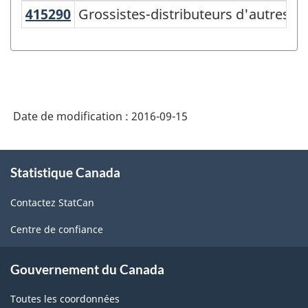
415290
Grossistes-distributeurs d'autres 
Grossistes-distributeurs d'autres p
Variante
du
SCIAN
2007
-
Date de modification :
2016-09-15
Industries
de
À
Statistique Canada
propos
l'enquête
de
sur
Contactez StatCan
ce
la
site
Centre de confiance
population
active
Gouvernement du Canada
(EPA)
Toutes les coordonnées