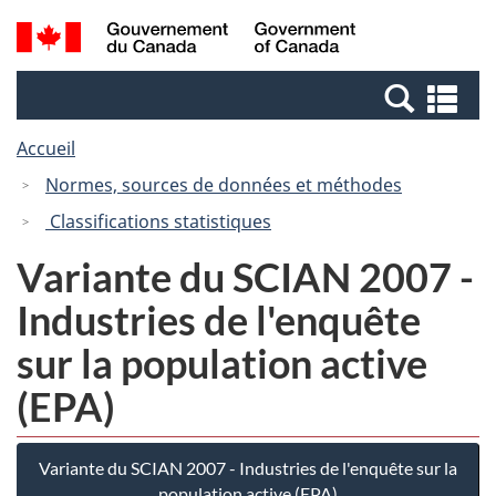
Passer
Passer
Recherche
/
au
à
et
Government
contenu
la
menus
of
Re
principal
version
Canada
et
HTML
Accueil
me
simplifiée
Normes, sources de données et méthodes
Classifications statistiques
Variante du SCIAN 2007 -
Industries de l'enquête
sur la population active
(EPA)
Variante du SCIAN 2007 - Industries de l'enquête sur la
population active (EPA)