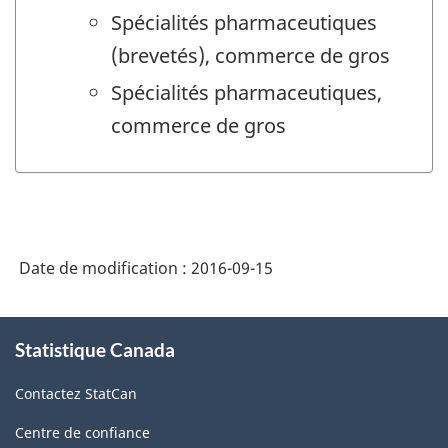
Spécialités pharmaceutiques
(brevetés), commerce de gros
Spécialités pharmaceutiques,
commerce de gros
Date de modification :
2016-09-15
À
Statistique Canada
propos
de
Contactez StatCan
ce
site
Centre de confiance