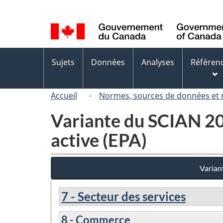
Sélection
de
la
langue
Menus
Sujets
Données
Analyses
Référen
des
sujets
Accueil
Normes, sources de données et
Variante du SCIAN 200
active (EPA)
Varian
7 - Secteur des services
8 - Commerce