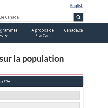
English
Recherche
rogrammes
À propos de
Canada.ca
es
StatCan
sur la population
e (EPA)