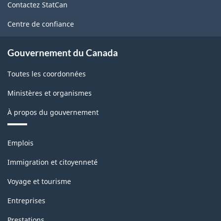
Contactez StatCan
ce
site
Centre de confiance
Gouvernement du Canada
Toutes les coordonnées
Ministères et organismes
À propos du gouvernement
Thèmes
Emplois
et
sujets
Immigration et citoyenneté
Voyage et tourisme
Entreprises
Prestations