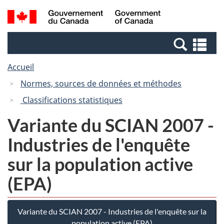
Passer
Passer
Recherche
/
au
à
et
Government
contenu
la
menus
of
Re
principal
version
Canada
et
HTML
Accueil
me
simplifiée
Normes, sources de données et méthodes
Classifications statistiques
Variante du SCIAN 2007 -
Industries de l'enquête
sur la population active
(EPA)
Variante du SCIAN 2007 - Industries de l'enquête sur la
population active (EPA)