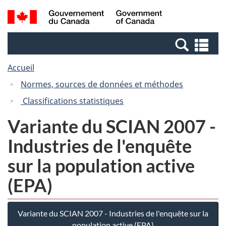
Passer
Passer
Recherche
/
au
à
et
Government
contenu
la
menus
of
Re
principal
version
Canada
et
HTML
Accueil
me
simplifiée
Normes, sources de données et méthodes
Classifications statistiques
Variante du SCIAN 2007 -
Industries de l'enquête
sur la population active
(EPA)
Variante du SCIAN 2007 - Industries de l'enquête sur la
population active (EPA)