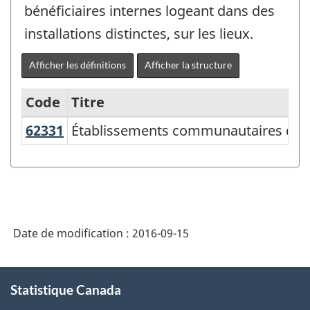
bénéficiaires internes logeant dans des
installations distinctes, sur les lieux.
Afficher les définitions
Afficher la structure
Code
Titre
62331
Établissements communautaires de
Établissements communautaires de 
Variante
du
SCIAN
2007
-
Date de modification :
2016-09-15
Industries
de
À
Statistique Canada
propos
l'enquête
de