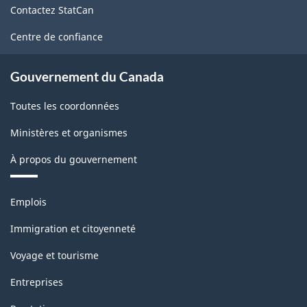
sur
Contactez StatCan
ce
la
site
Centre de confiance
population
active
Gouvernement du Canada
(EPA)
Toutes les coordonnées
-
Ministères et organismes
Structure
À propos du gouvernement
de
la
Thèmes
Emplois
classification
et
sujets
Immigration et citoyenneté
Voyage et tourisme
Entreprises