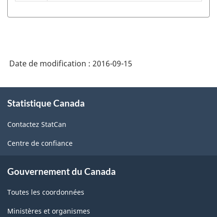
-
Industries
de
l'enquête
sur
Date de modification :
2016-09-15
la
À
population
Statistique Canada
propos
active
de
Contactez StatCan
ce
(EPA)
site
-
Centre de confiance
Structure
Gouvernement du Canada
de
la
Toutes les coordonnées
classification
Ministères et organismes