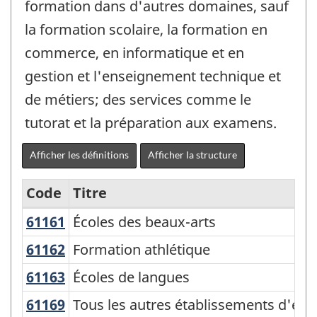
formation dans d'autres domaines, sauf
la formation scolaire, la formation en
commerce, en informatique et en
gestion et l'enseignement technique et
de métiers; des services comme le
tutorat et la préparation aux examens.
Afficher les définitions
Afficher la structure
Code
Titre
61161
Écoles des beaux-arts
Écoles des beaux-arts
Variante
du
61162
Formation athlétique
Formation athlétique
SCIAN
61163
Écoles de langues
Écoles de langues
2007
61169
Tous les autres établissements d'
Tous les autres établissements d'en