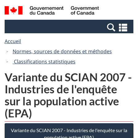
Passer
Passer
Recherche
/
au
à
et
Government
contenu
la
menus
of
Re
principal
version
Canada
et
HTML
Accueil
me
simplifiée
Normes, sources de données et méthodes
Classifications statistiques
Variante du SCIAN 2007 -
Industries de l'enquête
sur la population active
(EPA)
Variante du SCIAN 2007 - Industries de l'enquête sur la
population active (EPA)