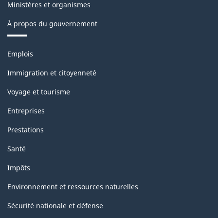
Ministères et organismes
Structure
À propos du gouvernement
de
la
Thèmes
Emplois
classification
et
sujets
Immigration et citoyenneté
Voyage et tourisme
Entreprises
Prestations
Santé
Impôts
Environnement et ressources naturelles
Sécurité nationale et défense