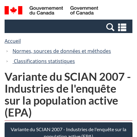
Passer
Passer
Recherche
/
au
à
et
Government
contenu
la
menus
of
Re
principal
version
Canada
et
HTML
Accueil
me
simplifiée
Normes, sources de données et méthodes
Classifications statistiques
Variante du SCIAN 2007 -
Industries de l'enquête
sur la population active
(EPA)
Variante du SCIAN 2007 - Industries de l'enquête sur la
population active (EPA)