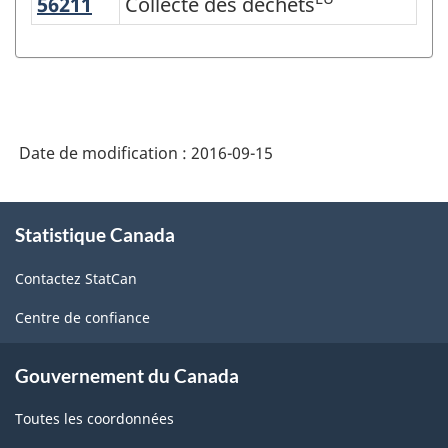
56211
Collecte des déchets
Collecte des déchets
Variante
du
SCIAN
2007
-
Date de modification :
2016-09-15
Industries
de
À
Statistique Canada
propos
l'enquête
de
sur
Contactez StatCan
ce
la
site
Centre de confiance
population
active
Gouvernement du Canada
(EPA)
Toutes les coordonnées
-