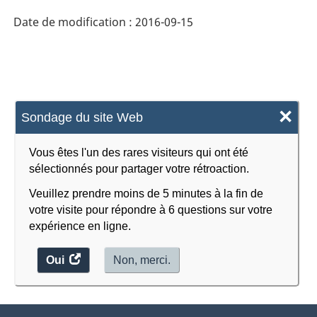
de
Date de modification :
2016-09-15
l'enquête
sur
la
population
×
Sondage du site Web
active
(EPA)
Vous êtes l'un des rares visiteurs qui ont été
-
sélectionnés pour partager votre rétroaction.
Structure
Veuillez prendre moins de 5 minutes à la fin de
votre visite pour répondre à 6 questions sur votre
de
expérience en ligne.
la
classification
Oui
accéder
Non, merci.
au
sondage.
À