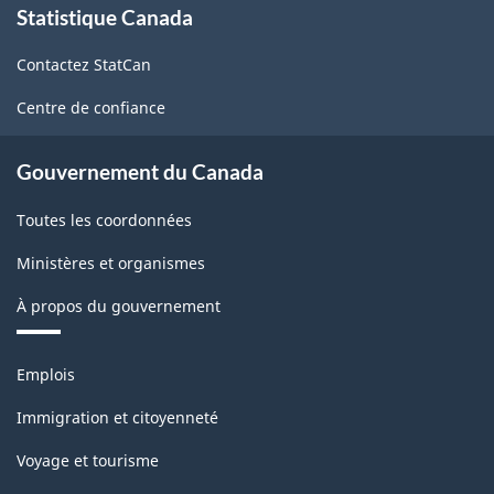
Statistique Canada
propos
de
Contactez StatCan
ce
site
Centre de confiance
Gouvernement du Canada
Toutes les coordonnées
Ministères et organismes
À propos du gouvernement
Thèmes
Emplois
et
sujets
Immigration et citoyenneté
Voyage et tourisme