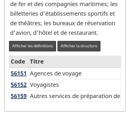
de fer et des compagnies maritimes; les
billetteries d'établissements sportifs et
de théâtres; les bureaux de réservation
d'avion, d'hôtel et de restaurant.
Afficher les définitions
Afficher la structure
Code
Titre
56151
Agences de voyage
Agences de voyage
Variante
du
56152
Voyagistes
Voyagistes
SCIAN
56159
Autres services de préparation de v
Autres services de préparation de vo
2007
-
Industries