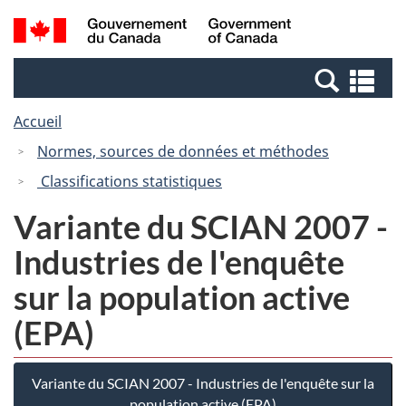
Passer
Passer
Passer
Recherche
/
au
au
à
et
Government
Gestionnaire
contenu
la
menus
of
Re
des
principal
version
Canada
et
Invitations
HTML
Accueil
me
simplifiée
Normes, sources de données et méthodes
Classifications statistiques
Variante du SCIAN 2007 -
Industries de l'enquête
sur la population active
(EPA)
Variante du SCIAN 2007 - Industries de l'enquête sur la
population active (EPA)