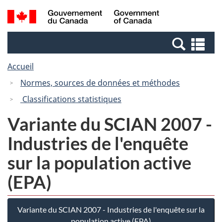
Passer
Passer
Recherche
/
au
à
et
Government
contenu
la
menus
of
Re
principal
version
Canada
et
HTML
Accueil
me
simplifiée
Normes, sources de données et méthodes
Classifications statistiques
Variante du SCIAN 2007 -
Industries de l'enquête
sur la population active
(EPA)
Variante du SCIAN 2007 - Industries de l'enquête sur la
population active (EPA)