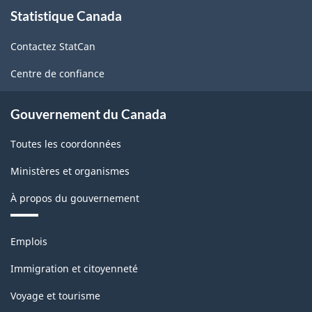
À
Statistique Canada
propos
de
Contactez StatCan
ce
site
Centre de confiance
Gouvernement du Canada
Toutes les coordonnées
Ministères et organismes
À propos du gouvernement
Thèmes
Emplois
et
sujets
Immigration et citoyenneté
Voyage et tourisme