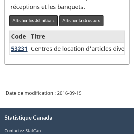
réceptions et les banquets.
Afficher les définitions
Afficher la structure
Code
Titre
53231
Centres de location d'articles diver
Centres de location d'articles divers
Variante
du
SCIAN
2007
-
Date de modification :
2016-09-15
Industries
de
À
Statistique Canada
propos
l'enquête
de
sur
Contactez StatCan
ce