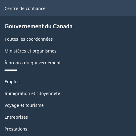
la
site
Centre de confiance
population
active
Gouvernement du Canada
(EPA)
Toutes les coordonnées
-
Ministères et organismes
Structure
À propos du gouvernement
de
la
Thèmes
Emplois
classification
et
sujets
Immigration et citoyenneté
Voyage et tourisme
Entreprises
Prestations