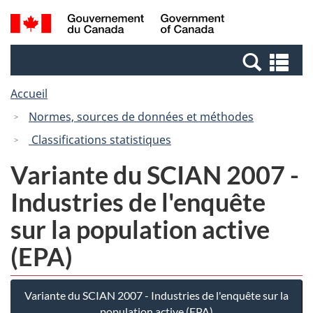
Passer
Passer
Recherche
/
au
à
et
Government
contenu
la
menus
of
Re
principal
version
Canada
et
HTML
Accueil
me
simplifiée
Normes, sources de données et méthodes
Classifications statistiques
Variante du SCIAN 2007 -
Industries de l'enquête
sur la population active
(EPA)
Variante du SCIAN 2007 - Industries de l'enquête sur la
population active (EPA)