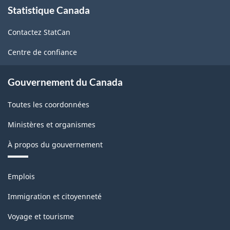
active
Statistique Canada
propos
(EPA)
de
-
Contactez StatCan
ce
site
Structure
Centre de confiance
de
Gouvernement du Canada
la
classification
Toutes les coordonnées
Ministères et organismes
À propos du gouvernement
Thèmes
Emplois
et
sujets
Immigration et citoyenneté
Voyage et tourisme