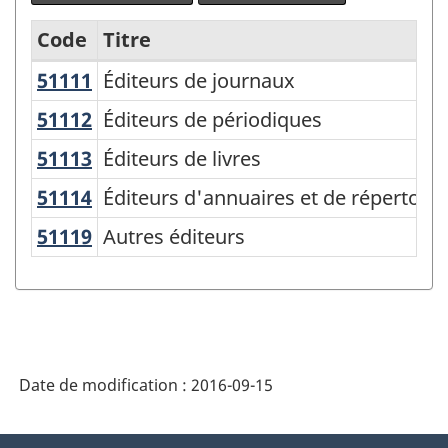
Code
Titre
51111
Éditeurs de journaux
Éditeurs de journaux
Variante
du
51112
Éditeurs de périodiques
Éditeurs de périodiques
SCIAN
51113
Éditeurs de livres
Éditeurs de livres
2007
51114
Éditeurs d'annuaires et de répertoi
Éditeurs d'annuaires et de répertoire
-
51119
Autres éditeurs
Autres éditeurs
Industries
de
l'enquête
sur
la
Date de modification :
2016-09-15
population
À