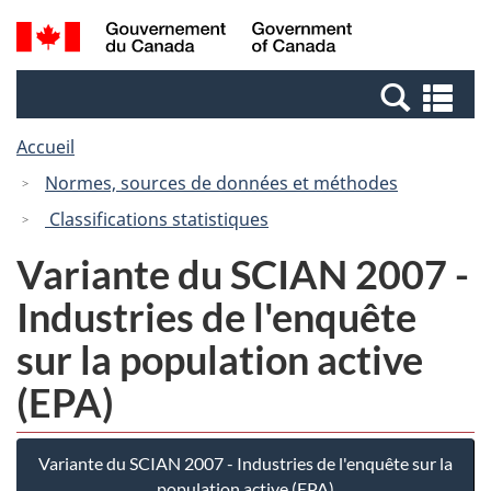
Passer
Passer
Recherche
/
au
à
et
Government
contenu
la
menus
of
Re
principal
version
Canada
et
HTML
Accueil
me
simplifiée
Normes, sources de données et méthodes
Classifications statistiques
Variante du SCIAN 2007 -
Industries de l'enquête
sur la population active
(EPA)
Variante du SCIAN 2007 - Industries de l'enquête sur la
population active (EPA)