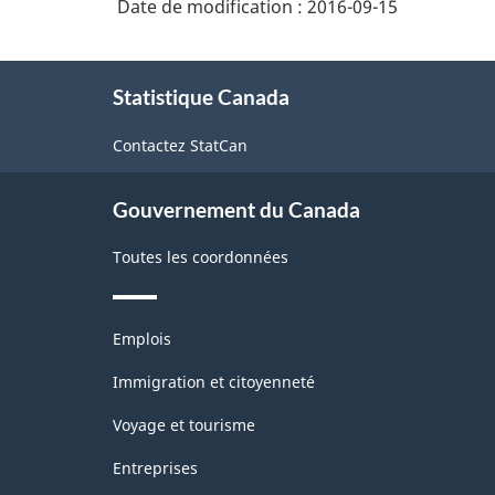
Date de modification :
2016-09-15
À
Statistique Canada
propos
de
Contactez StatCan
ce
site
Gouvernement du Canada
Toutes les coordonnées
Thèmes
Emplois
et
sujets
Immigration et citoyenneté
Voyage et tourisme
Entreprises