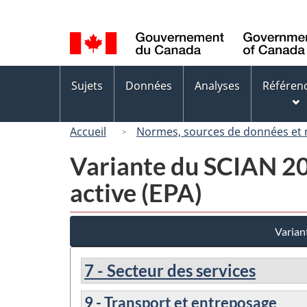
Sélection
de
la
langue
Menus
Sujets
Données
Analyses
Référen
des
sujets
Accueil
Normes, sources de données et
Variante du SCIAN 200
active (EPA)
Varian
7 - Secteur des services
9 - Transport et entreposage