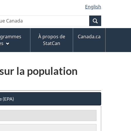
English
Recherche
rogrammes
À propos de
Canada.ca
es
StatCan
sur la population
e (EPA)