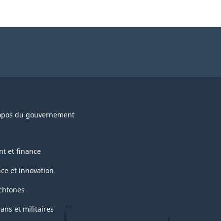
opos du gouvernement
nt et finance
nce et innovation
chtones
ans et militaires