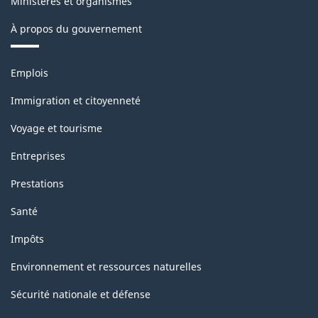
Ministères et organismes
À propos du gouvernement
Thèmes
Emplois
et
sujets
Immigration et citoyenneté
Voyage et tourisme
Entreprises
Prestations
Santé
Impôts
Environnement et ressources naturelles
Sécurité nationale et défense