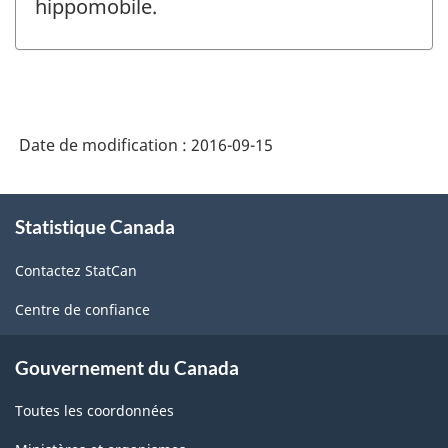
hippomobile.
Date de modification :
2016-09-15
À
Statistique Canada
propos
de
Contactez StatCan
ce
site
Centre de confiance
Gouvernement du Canada
Toutes les coordonnées