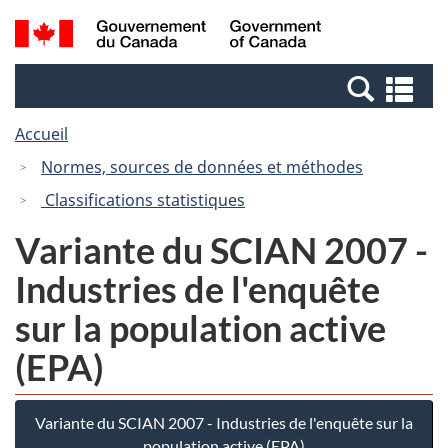
Passer
Passer
Recherche
/
au
à
et
Government
contenu
la
menus
of
Re
principal
version
Canada
et
HTML
Accueil
me
simplifiée
Normes, sources de données et méthodes
Classifications statistiques
Variante du SCIAN 2007 -
Industries de l'enquête
sur la population active
(EPA)
Variante du SCIAN 2007 - Industries de l'enquête sur la
population active (EPA)