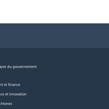
opos du gouvernement
nt et finance
nce et innovation
chtones