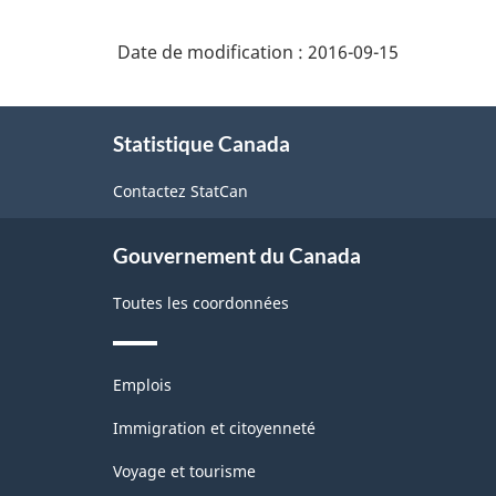
-
Industries
Date de modification :
2016-09-15
de
À
l'enquête
Statistique Canada
propos
sur
de
Contactez StatCan
la
ce
site
population
Gouvernement du Canada
active
(EPA)
Toutes les coordonnées
-
Structure
Thèmes
Emplois
et
de
sujets
Immigration et citoyenneté
la
Voyage et tourisme
classification