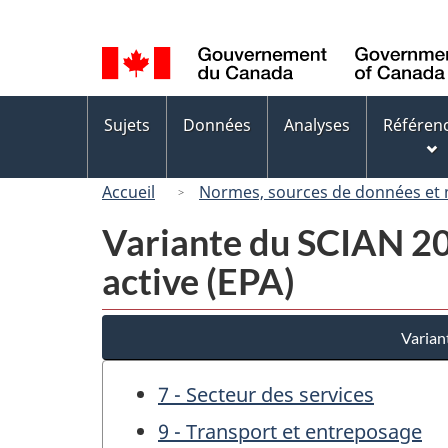
Sélection
de
la
langue
Menus
Sujets
Données
Analyses
Référen
des
sujets
Accueil
Normes, sources de données et
Variante du SCIAN 200
active (EPA)
Varian
7 - Secteur des services
9 - Transport et entreposage