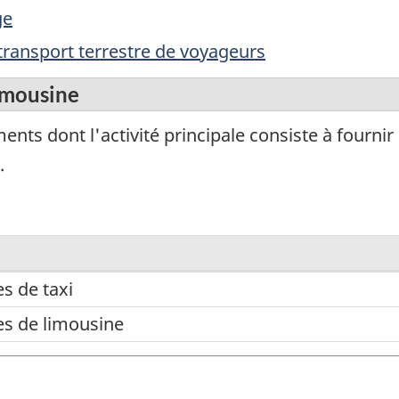
ge
ransport terrestre de voyageurs
limousine
ts dont l'activité principale consiste à fournir
.
es de taxi
es de limousine