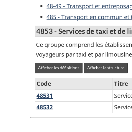
48-49 - Transport et entreposa
485 - Transport en commun et t
4853 - Services de taxi et de 
Ce groupe comprend les établissemen
voyageurs par taxi et par limousine
Afficher les définitions
Afficher la structure
Code
Titre
48531
Services
Servic
Variante
de
du
48532
Services
Servic
taxi
de
SCIAN
limousine
2007