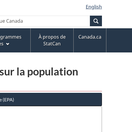
English
Recherche
rogrammes
À propos de
Canada.ca
es
StatCan
sur la population
e (EPA)