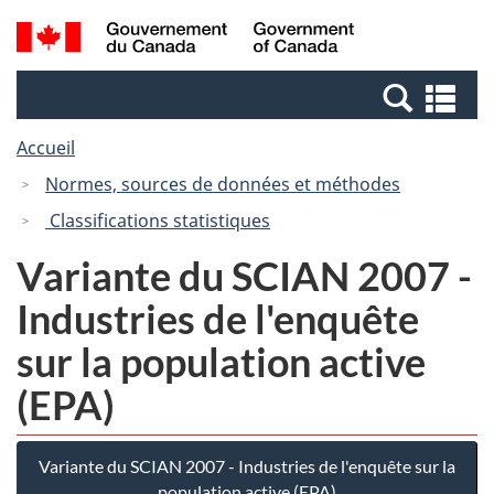
Passer
Passer
Recherche
/
au
à
et
Government
contenu
la
menus
of
Re
principal
version
Canada
et
HTML
Accueil
me
simplifiée
Normes, sources de données et méthodes
Classifications statistiques
Variante du SCIAN 2007 -
Industries de l'enquête
sur la population active
(EPA)
Variante du SCIAN 2007 - Industries de l'enquête sur la
population active (EPA)