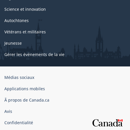
Science et innovation
Autochtones
Vétérans et militaires
Jeunesse
Gérer les événements de la vie
Organisation
Médias sociaux
du
gouvernement
Applications mobiles
du
Ã propos de Canada.ca
Canada
Avis
Confidentialité