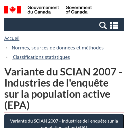
Passer
Passer
Recherche
/
au
à
et
Government
contenu
la
menus
of
Re
principal
version
Canada
et
HTML
Accueil
me
simplifiée
Normes, sources de données et méthodes
Classifications statistiques
Variante du SCIAN 2007 -
Industries de l'enquête
sur la population active
(EPA)
Variante du SCIAN 2007 - Industries de l'enquête sur la
population active (EPA)