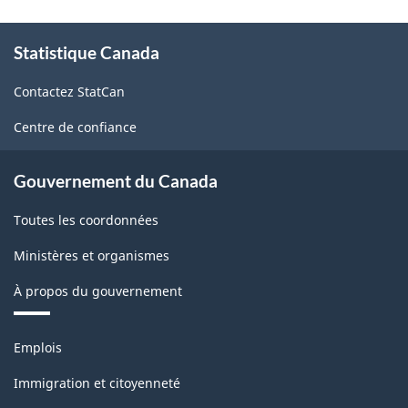
À
Statistique Canada
propos
de
Contactez StatCan
ce
site
Centre de confiance
Gouvernement du Canada
Toutes les coordonnées
Ministères et organismes
À propos du gouvernement
Thèmes
Emplois
et
sujets
Immigration et citoyenneté