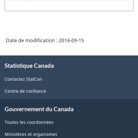
-
Industries
de
l'enquête
sur
Date de modification :
2016-09-15
la
À
population
Statistique Canada
propos
active
de
Contactez StatCan
ce
(EPA)
site
-
Centre de confiance
Structure
Gouvernement du Canada
de
la
Toutes les coordonnées
classification
Ministères et organismes