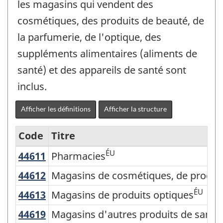
les magasins qui vendent des
cosmétiques, des produits de beauté, de
la parfumerie, de l'optique, des
suppléments alimentaires (aliments de
santé) et des appareils de santé sont
inclus.
Afficher les définitions
Afficher la structure
Code
Titre
ÉU
44611
Pharmacies
Pharmacies
Variante
du
44612
Magasins de cosmétiques, de produ
Magasins de cosmétiques, de produit
SCIAN
ÉU
44613
Magasins de produits optiques
Magasins de produits optiques
2007
44619
Magasins d'autres produits de sant
Magasins d'autres produits de santé 