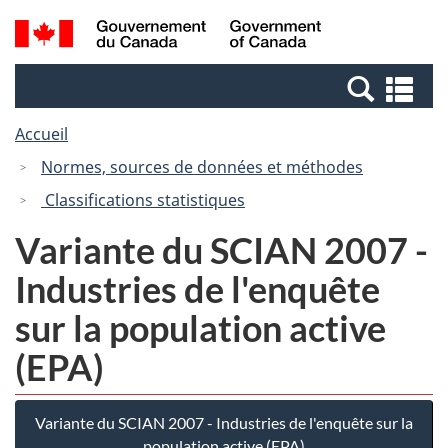
Passer
Passer
Recherche
/
au
à
et
Government
contenu
la
menus
of
Re
principal
version
Canada
et
HTML
Accueil
me
simplifiée
Normes, sources de données et méthodes
Classifications statistiques
Variante du SCIAN 2007 -
Industries de l'enquête
sur la population active
(EPA)
Variante du SCIAN 2007 - Industries de l'enquête sur la
population active (EPA)