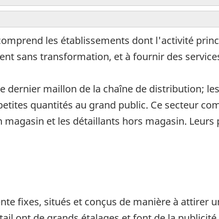
omprend les établissements dont l'activité princ
nt sans transformation, et à fournir des servic
 dernier maillon de la chaîne de distribution; le
etites quantités au grand public. Ce secteur c
en magasin et les détaillants hors magasin. Leurs 
nte fixes, situés et conçus de manière à attirer
ail ont de grands étalages et font de la publicité