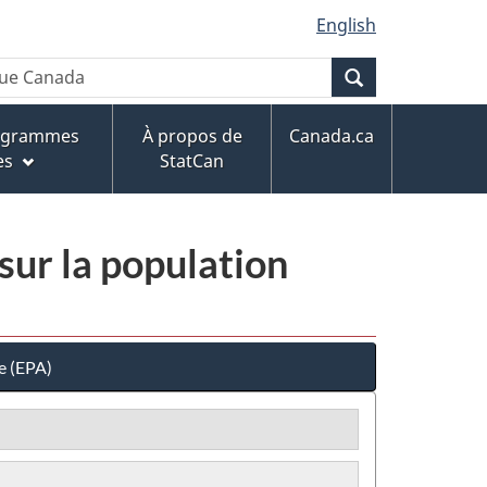
English
Recherche
rogrammes
À propos de
Canada.ca
es
StatCan
sur la population
e (EPA)