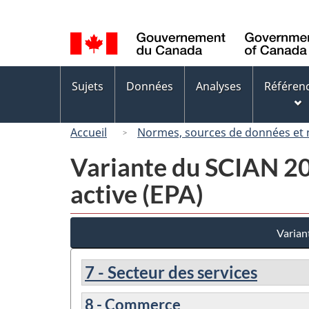
Sélection
de
la
langue
Menus
Sujets
Données
Analyses
Référen
des
sujets
Accueil
Normes, sources de données et
Variante du SCIAN 200
active (EPA)
Varian
7 - Secteur des services
8 - Commerce