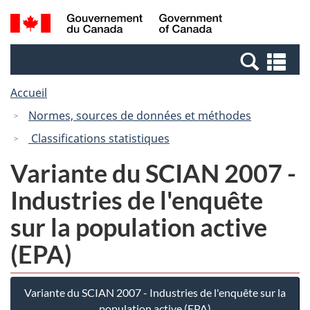
Passer
Passer
Recherche
/
au
à
et
Government
contenu
la
menus
of
Re
principal
version
Canada
et
HTML
Accueil
me
simplifiée
Normes, sources de données et méthodes
Classifications statistiques
Variante du SCIAN 2007 -
Industries de l'enquête
sur la population active
(EPA)
Variante du SCIAN 2007 - Industries de l'enquête sur la
population active (EPA)