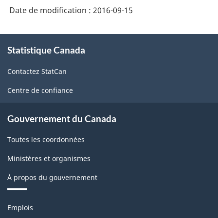
Date de modification :
2016-09-15
À
Statistique Canada
propos
de
Contactez StatCan
ce
site
Centre de confiance
Gouvernement du Canada
Toutes les coordonnées
Ministères et organismes
À propos du gouvernement
Thèmes
Emplois
et