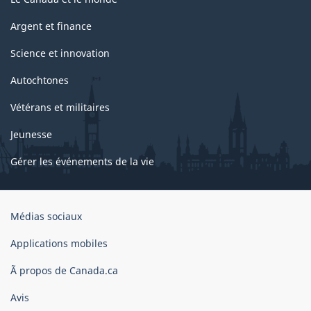
Argent et finance
Science et innovation
Autochtones
Vétérans et militaires
Jeunesse
Gérer les événements de la vie
Organisation
Médias sociaux
du
gouvernement
Applications mobiles
du
Ã propos de Canada.ca
Canada
Avis