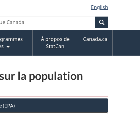
English
Recherche
rogrammes
À propos de
Canada.ca
es
StatCan
sur la population
e (EPA)