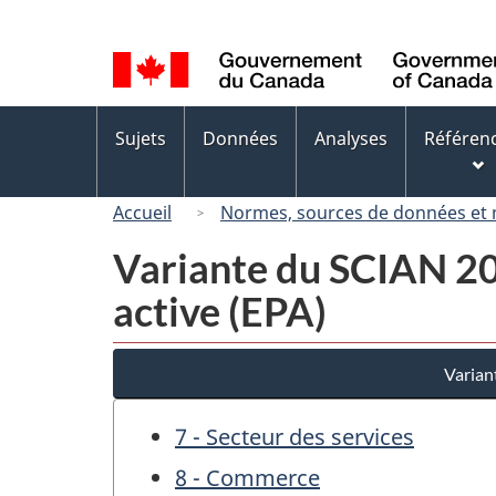
Sélection
de
la
langue
Menus
Sujets
Données
Analyses
Référen
des
sujets
Accueil
Normes, sources de données et
Variante du SCIAN 200
active (EPA)
Varian
7 - Secteur des services
8 - Commerce