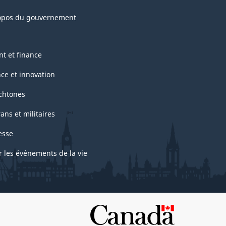
opos du gouvernement
nt et finance
nce et innovation
chtones
ans et militaires
esse
r les événements de la vie