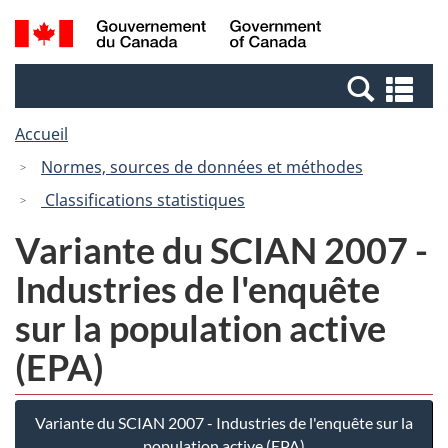
Passer
Passer
Recherche
/
au
à
et
Government
contenu
la
menus
of
Re
principal
version
Canada
et
HTML
Accueil
me
simplifiée
Normes, sources de données et méthodes
Classifications statistiques
Variante du SCIAN 2007 -
Industries de l'enquête
sur la population active
(EPA)
Variante du SCIAN 2007 - Industries de l'enquête sur la
population active (EPA)