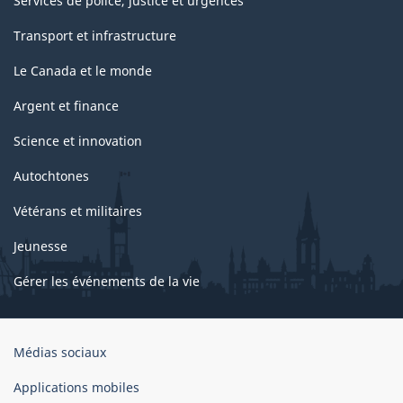
Services de police, justice et urgences
Transport et infrastructure
Le Canada et le monde
Argent et finance
Science et innovation
Autochtones
Vétérans et militaires
Jeunesse
Gérer les événements de la vie
Organisation
Médias sociaux
du
gouvernement
Applications mobiles