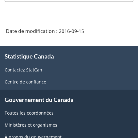
Date de modification :
2016-09-15
À
Statistique Canada
propos
de
Contactez StatCan
ce
site
Centre de confiance
Gouvernement du Canada
Toutes les coordonnées
Ministères et organismes
À propos du gouvernement