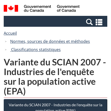
Passer
Passer
Passer
Recherche
/
au
au
à
et
Government
Gestionnaire
contenu
la
menus
of
Re
des
principal
version
Canada
et
Invitations
HTML
Accueil
me
simplifiée
Normes, sources de données et méthodes
Classifications statistiques
Variante du SCIAN 2007 -
Industries de l'enquête
sur la population active
(EPA)
Variante du SCIAN 2007 - Industries de l'enquête sur la
population active (EPA)