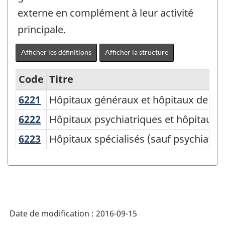
externe en complément à leur activité
principale.
Afficher les définitions
Afficher la structure
Code
Titre
6221
Hôpitaux généraux et hôpitaux de so
Hôpitaux généraux et hôpitaux de soi
Variante
du
6222
Hôpitaux psychiatriques et hôpitaux
Hôpitaux psychiatriques et hôpitaux 
SCIAN
6223
Hôpitaux spécialisés (sauf psychiatr
Hôpitaux spécialisés (sauf psychiatri
2007
-
Industries
de
Date de modification :
2016-09-15
l'enquête