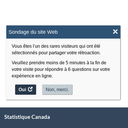
sur
la
population
×
Sondage du site Web
active
(EPA)
Vous êtes l'un des rares visiteurs qui ont été
-
sélectionnés pour partager votre rétroaction.
Structure
Veuillez prendre moins de 5 minutes à la fin de
votre visite pour répondre à 6 questions sur votre
de
expérience en ligne.
la
classification
Oui
accéder
Non, merci.
au
sondage.
À
Statistique Canada
propos
de