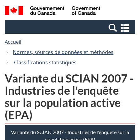
Passer
Passer
Recherche
/
au
à
et
Government
contenu
la
menus
of
Re
principal
version
Canada
et
HTML
Accueil
me
simplifiée
Normes, sources de données et méthodes
Classifications statistiques
Variante du SCIAN 2007 -
Industries de l'enquête
sur la population active
(EPA)
Variante du SCIAN 2007 - Industries de l'enquête sur la
population active (EPA)