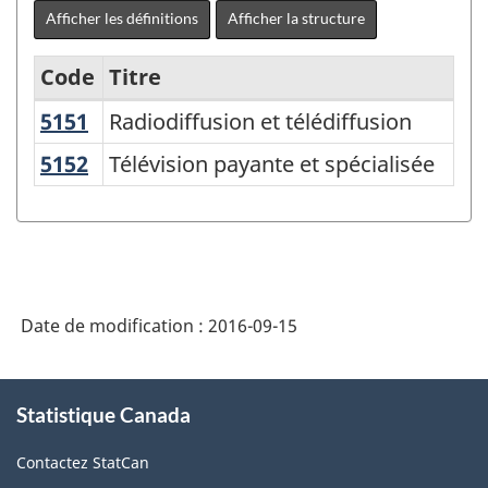
Afficher les définitions
Afficher la structure
Code
Titre
5151
Radiodiffusion et télédiffusion
Radiodiffusion et télédiffusion
Variante
du
5152
Télévision payante et spécialisée
Télévision payante et spécialisée
SCIAN
2007
-
Industries
Date de modification :
2016-09-15
de
l'enquête
À
sur
Statistique Canada
propos
de
la
Contactez StatCan
ce
population