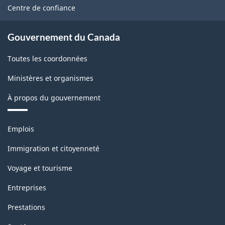
site
Centre de confiance
active
(EPA)
Gouvernement du Canada
-
Toutes les coordonnées
Structure
Ministères et organismes
de
la
À propos du gouvernement
classification
Thèmes
Emplois
et
sujets
Immigration et citoyenneté
Voyage et tourisme
Entreprises
Prestations