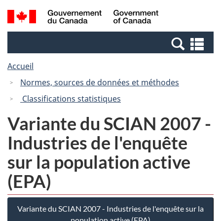
Passer
Passer
Recherche
/
au
à
et
Government
contenu
la
menus
of
Re
principal
version
Canada
et
HTML
Accueil
me
simplifiée
Normes, sources de données et méthodes
Classifications statistiques
Variante du SCIAN 2007 -
Industries de l'enquête
sur la population active
(EPA)
Variante du SCIAN 2007 - Industries de l'enquête sur la
population active (EPA)