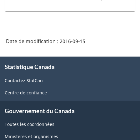
Date de modification :
2016-09-15
À
Statistique Canada
propos
de
Contactez StatCan
ce
site
Centre de confiance
Gouvernement du Canada
Toutes les coordonnées
Ministères et organismes