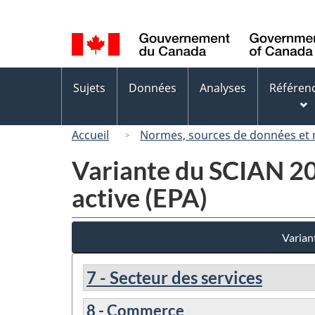
Sélection
de
la
langue
Menus
Sujets
Données
Analyses
Référen
des
sujets
Accueil
Normes, sources de données et
Variante du SCIAN 200
active (EPA)
Varian
7 - Secteur des services
8 - Commerce