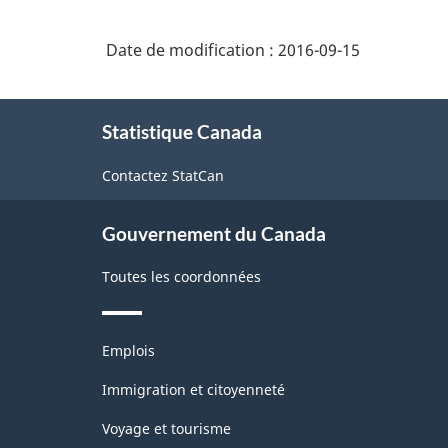
Date de modification :
2016-09-15
À
Statistique Canada
propos
de
Contactez StatCan
ce
site
Gouvernement du Canada
Toutes les coordonnées
Thèmes
Emplois
et
sujets
Immigration et citoyenneté
Voyage et tourisme