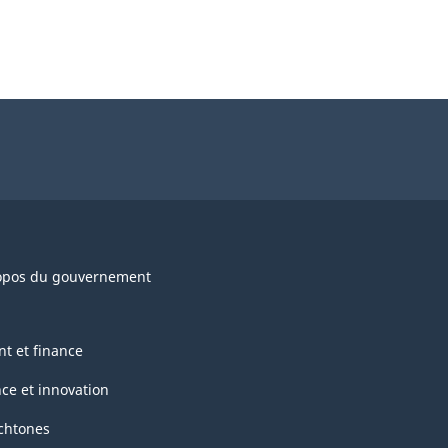
opos du gouvernement
nt et finance
nce et innovation
chtones