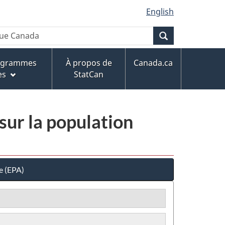
English
Recherche
rogrammes
À propos de
Canada.ca
es
StatCan
sur la population
e (EPA)