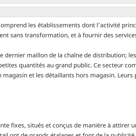
omprend les établissements dont l'activité princ
nt sans transformation, et à fournir des servic
 dernier maillon de la chaîne de distribution; le
etites quantités au grand public. Ce secteur c
en magasin et les détaillants hors magasin. Leurs 
nte fixes, situés et conçus de manière à attirer
ail ont de grands étalages et font de la publicité