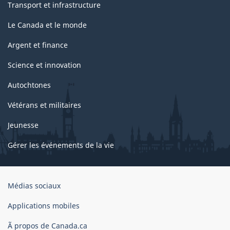
Transport et infrastructure
Le Canada et le monde
Argent et finance
Science et innovation
Autochtones
Vétérans et militaires
Jeunesse
Gérer les événements de la vie
Organisation
Médias sociaux
du
gouvernement
Applications mobiles
du
Ã propos de Canada.ca
Canada