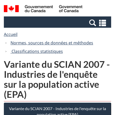
Passer
Passer
Recherche
/
au
à
et
Government
contenu
la
menus
of
Re
principal
version
Canada
et
HTML
Accueil
me
simplifiée
Normes, sources de données et méthodes
Classifications statistiques
Variante du SCIAN 2007 -
Industries de l'enquête
sur la population active
(EPA)
Variante du SCIAN 2007 - Industries de l'enquête sur la
population active (EPA)