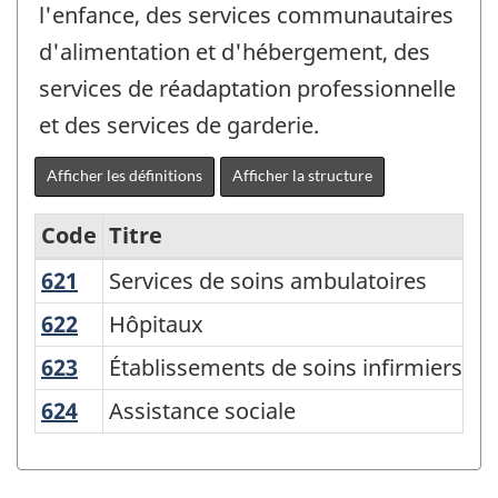
l'enfance, des services communautaires
d'alimentation et d'hébergement, des
services de réadaptation professionnelle
et des services de garderie.
Afficher les définitions
Afficher la structure
Code
Titre
621
Services de soins ambulatoires
Services de soins ambulatoires
Variante
du
622
Hôpitaux
Hôpitaux
SCIAN
623
Établissements de soins infirmiers et 
Établissements de soins infirmiers et 
2007
624
Assistance sociale
Assistance sociale
-
Industries