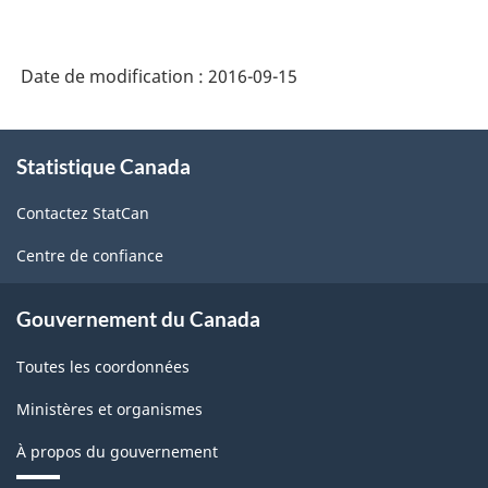
de
l'enquête
sur
Date de modification :
2016-09-15
la
À
population
Statistique Canada
propos
active
de
Contactez StatCan
ce
(EPA)
site
-
Centre de confiance
Structure
Gouvernement du Canada
de
la
Toutes les coordonnées
classification
Ministères et organismes
À propos du gouvernement