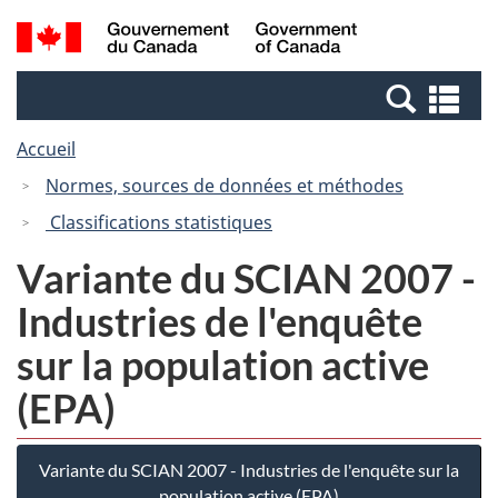
Passer
Passer
Recherche
/
au
à
et
Government
contenu
la
menus
of
Re
principal
version
Canada
et
HTML
Accueil
me
simplifiée
Normes, sources de données et méthodes
Classifications statistiques
Variante du SCIAN 2007 -
Industries de l'enquête
sur la population active
(EPA)
Variante du SCIAN 2007 - Industries de l'enquête sur la
population active (EPA)