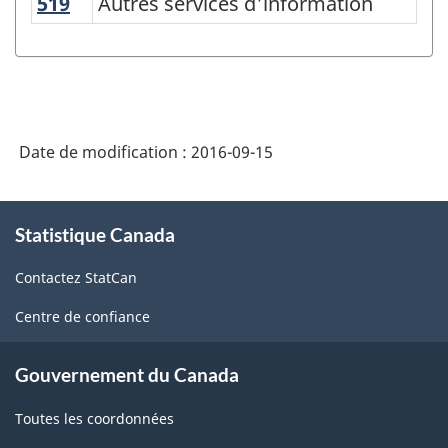
519
Autres services d'information
Autres services d'information
de
l'enquête
sur
la
population
Date de modification :
2016-09-15
active
(EPA)
À
Statistique Canada
propos
-
de
Structure
Contactez StatCan
ce
de
site
Centre de confiance
la
classification
Gouvernement du Canada
Toutes les coordonnées