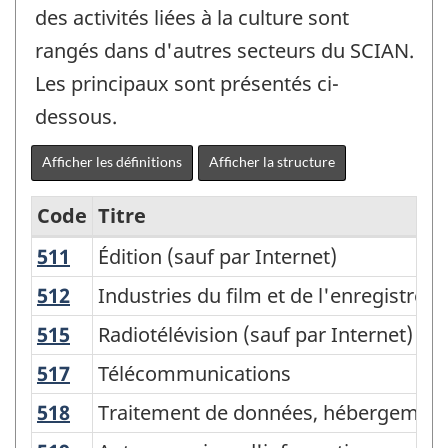
des activités liées à la culture sont
rangés dans d'autres secteurs du SCIAN.
Les principaux sont présentés ci-
dessous.
Afficher les définitions
Afficher la structure
Code
Titre
511
Édition (sauf par Internet)
Édition (sauf par Internet)
Variante
du
512
Industries du film et de l'enregistre
Industries du film et de l'enregistre
SCIAN
515
Radiotélévision (sauf par Internet)
Radiotélévision (sauf par Internet)
2007
517
Télécommunications
Télécommunications
-
518
Traitement de données, hébergement
Traitement de données, hébergement
Industries