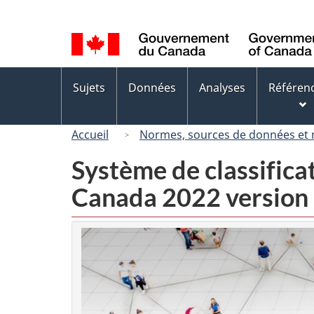
Sélection
de
la
langue
Menus
Sujets
Données
Analyses
Référen
des
sujets
Accueil
Normes, sources de données et
Système de classifica
Canada 2022 version 