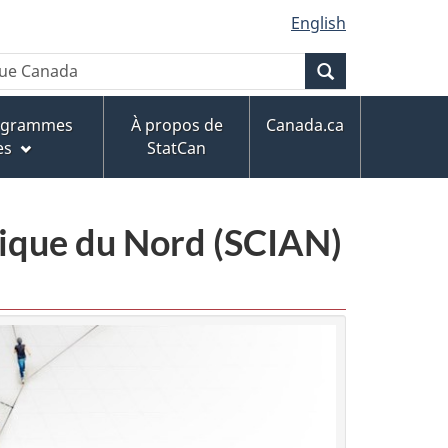
English
Recherche
rogrammes
À propos de
Canada.ca
es
StatCan
érique du Nord (SCIAN)