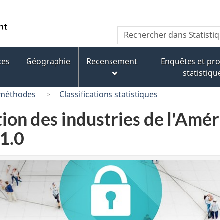
Passer
Passer
Passer
au
à
à
/
Recherche
Rechercher
contenu
« À
la
Government
dans
principal
propos
version
of
Statistique
de
HTML
ces
Géographie
Recensement
Enquêtes et p
Canada
Canada
ce
simplifiée
statistiqu
site »
 méthodes
Classifications statistiques
tion des industries de l'Am
1.0