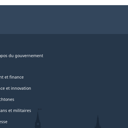
opos du gouvernement
nt et finance
nce et innovation
chtones
ans et militaires
esse