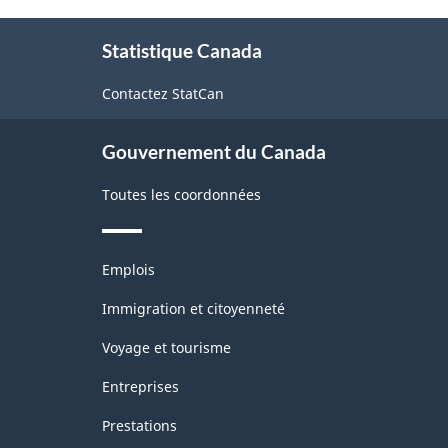
À
Statistique Canada
propos
de
Contactez StatCan
ce
site
Gouvernement du Canada
Toutes les coordonnées
Thèmes
Emplois
et
sujets
Immigration et citoyenneté
Voyage et tourisme
Entreprises
Prestations