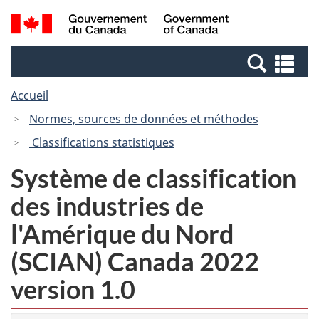
Passer
Passer
Recherche
/
au
à
et
Government
contenu
la
menus
of
Re
principal
version
Canada
et
HTML
Accueil
me
simplifiée
Normes, sources de données et méthodes
Classifications statistiques
Système de classification
des industries de
l'Amérique du Nord
(SCIAN) Canada 2022
version 1.0