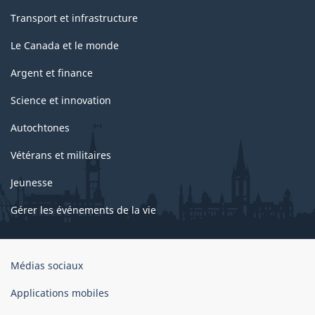
Transport et infrastructure
Le Canada et le monde
Argent et finance
Science et innovation
Autochtones
Vétérans et militaires
Jeunesse
Gérer les événements de la vie
Organisation
Médias sociaux
du
gouvernement
Applications mobiles
du