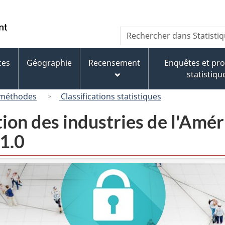
Passer
Passer
Passer
au
à
à
/
Recherche
Rechercher
contenu
« À
la
Government
dans
principal
propos
version
of
Statistique
de
HTML
ces
Géographie
Recensement
Enquêtes et p
Canada
Canada
ce
simplifiée
statistiqu
site »
 méthodes
Classifications statistiques
tion des industries de l'Am
1.0