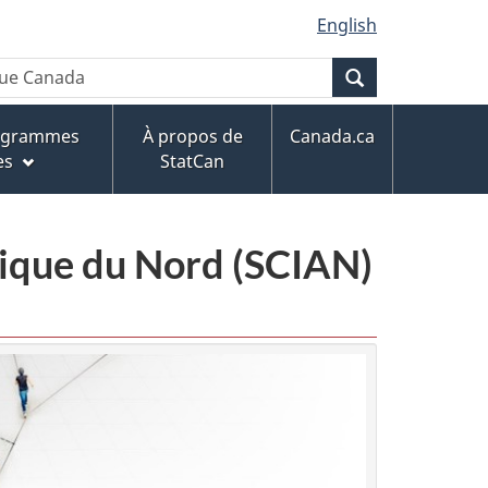
English
Recherche
rogrammes
À propos de
Canada.ca
es
StatCan
érique du Nord (SCIAN)