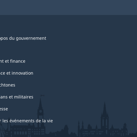
opos du gouvernement
nt et finance
nce et innovation
chtones
ans et militaires
esse
r les événements de la vie