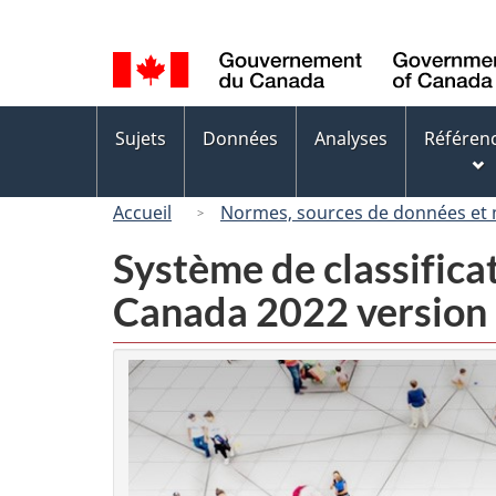
Sélection
de
la
langue
Menus
Sujets
Données
Analyses
Référen
des
sujets
Accueil
Normes, sources de données et
Système de classifica
Canada 2022 version 