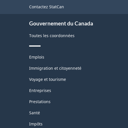
de
Contactez StatCan
ce
site
Gouvernement du Canada
Toutes les coordonnées
Thèmes
Emplois
et
sujets
Immigration et citoyenneté
Voyage et tourisme
Entreprises
Prestations
Santé
Impôts