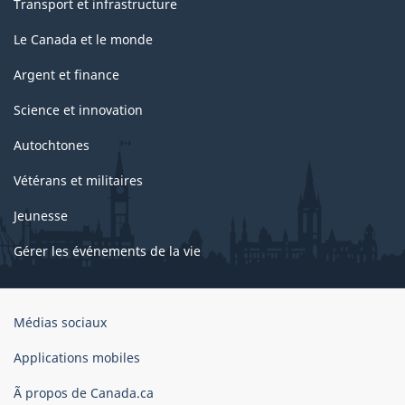
Transport et infrastructure
Le Canada et le monde
Argent et finance
Science et innovation
Autochtones
Vétérans et militaires
Jeunesse
Gérer les événements de la vie
Organisation
Médias sociaux
du
gouvernement
Applications mobiles
du
Ã propos de Canada.ca
Canada