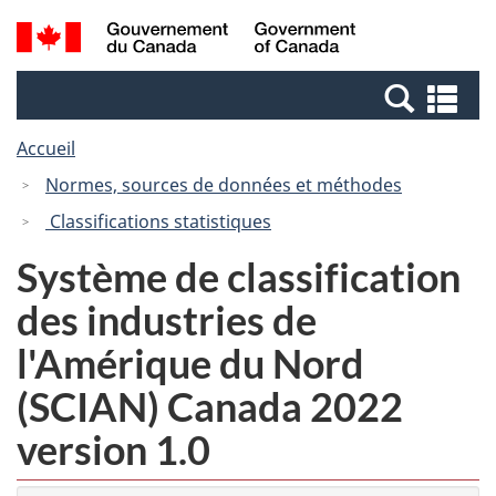
Passer
Passer
Recherche
/
au
à
et
Government
contenu
la
menus
of
Re
principal
version
Canada
et
HTML
Accueil
me
simplifiée
Normes, sources de données et méthodes
Classifications statistiques
Système de classification
des industries de
l'Amérique du Nord
(SCIAN) Canada 2022
version 1.0