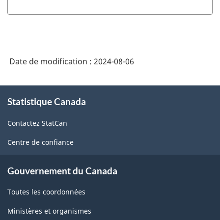
Date de modification :
2024-08-06
À
Statistique Canada
propos
de
Contactez StatCan
ce
site
Centre de confiance
Gouvernement du Canada
Toutes les coordonnées
Ministères et organismes