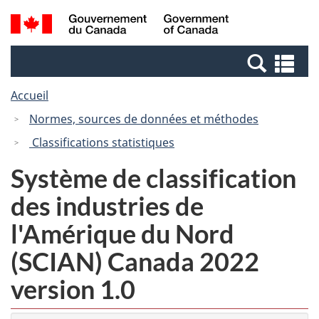
Passer
Passer
Recherche
/
au
à
et
Government
contenu
la
menus
of
Re
principal
version
Canada
et
HTML
Accueil
me
simplifiée
Normes, sources de données et méthodes
Classifications statistiques
Système de classification
des industries de
l'Amérique du Nord
(SCIAN) Canada 2022
version 1.0