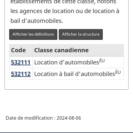
établissements de cette classe, notons
les agences de location ou de location à
bail d'automobiles.
Afficher les définitions
Afficher la structure
Code
Classe canadienne
ÉU
532111
Location d'automobiles
Location d'automobiles
Système
de
ÉU
532112
Location à bail d'automobiles
Location à bail d'automobiles
classification
des
industries
de
Date de modification :
2024-08-06
l'Amérique
du