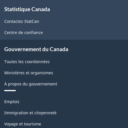
À
Nord
Statistique Canada
propos
de
(SCIAN)
Contactez StatCan
ce
Canada
site
Centre de confiance
2022
version
Gouvernement du Canada
1.0
Toutes les coordonnées
-
Ministères et organismes
Structure
de
À propos du gouvernement
la
Thèmes
classification
Emplois
et
sujets
Immigration et citoyenneté
Voyage et tourisme