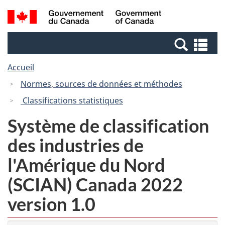
Passer
Passer
Recherche
/
au
à
et
Government
contenu
la
menus
of
Re
principal
version
Canada
et
HTML
Accueil
me
simplifiée
Normes, sources de données et méthodes
Classifications statistiques
Système de classification
des industries de
l'Amérique du Nord
(SCIAN) Canada 2022
version 1.0