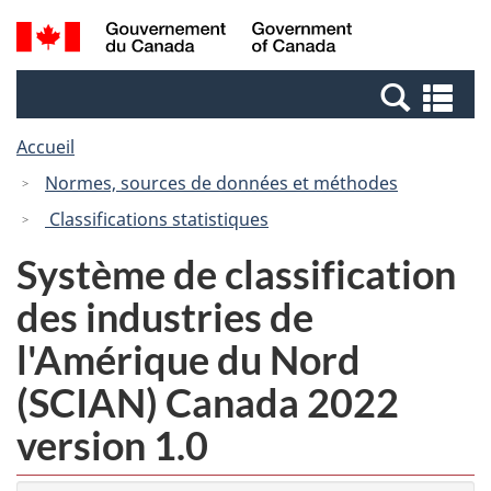
Passer
Passer
Recherche
/
au
à
et
Government
contenu
la
menus
of
Re
principal
version
Canada
et
HTML
Accueil
me
simplifiée
Normes, sources de données et méthodes
Classifications statistiques
Système de classification
des industries de
l'Amérique du Nord
(SCIAN) Canada 2022
version 1.0