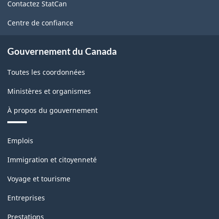
Contactez StatCan
ce
site
Centre de confiance
Gouvernement du Canada
Toutes les coordonnées
Ministères et organismes
À propos du gouvernement
Thèmes
Emplois
et
sujets
Immigration et citoyenneté
Voyage et tourisme
Entreprises
Prestations