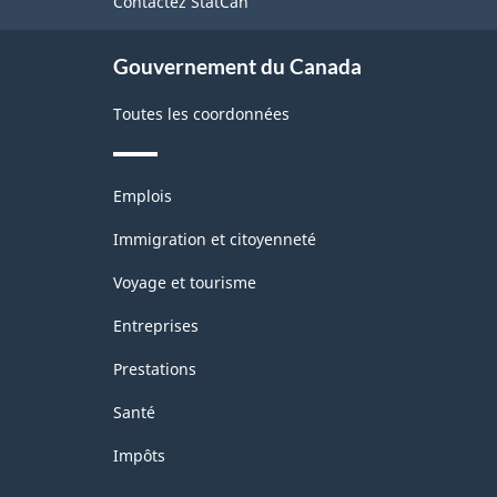
Contactez StatCan
ce
Nord
site
(SCIAN)
Gouvernement du Canada
Canada
Toutes les coordonnées
2022
version
Thèmes
1.0
Emplois
et
-
sujets
Immigration et citoyenneté
Structure
Voyage et tourisme
de
Entreprises
la
Prestations
classification
Santé
Impôts