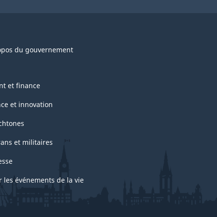
opos du gouvernement
nt et finance
nce et innovation
chtones
ans et militaires
esse
r les événements de la vie