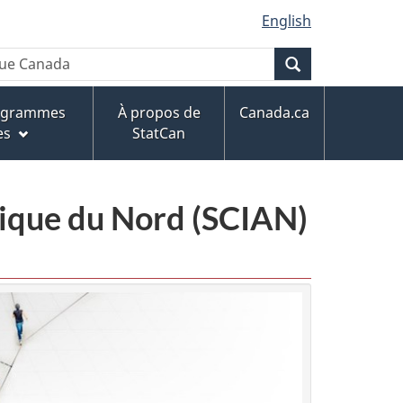
English
Recherche
rogrammes
À propos de
Canada.ca
es
StatCan
érique du Nord (SCIAN)