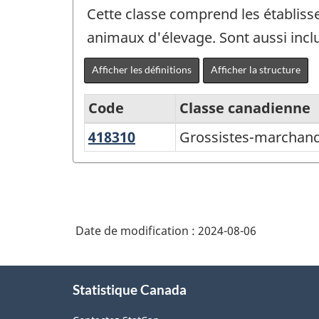
Cette classe comprend les établisse
animaux d'élevage. Sont aussi incl
Afficher les définitions
Afficher la structure
Code
Classe canadienne
418310
Grossistes-
Grossistes-marchand
Système
marchands
de
d'aliments
classification
pour
des
animaux
Date de modification :
2024-08-06
industries
d'élevage
de
À
l'Amérique
Statistique Canada
propos
du
de