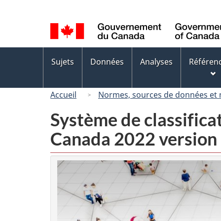
Sélection
de
la
langue
Menus
Sujets
Données
Analyses
Référen
des
sujets
Accueil
Normes, sources de données et
Système de classifica
Canada 2022 version 