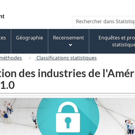
Passer
Passer
Passer
au
à
à
/
Recherche
Rechercher
contenu
« À
la
Government
dans
principal
propos
version
of
Statistique
de
HTML
ces
Géographie
Recensement
Enquêtes et p
Canada
Canada
ce
simplifiée
statistiqu
site »
 méthodes
Classifications statistiques
tion des industries de l'Am
1.0