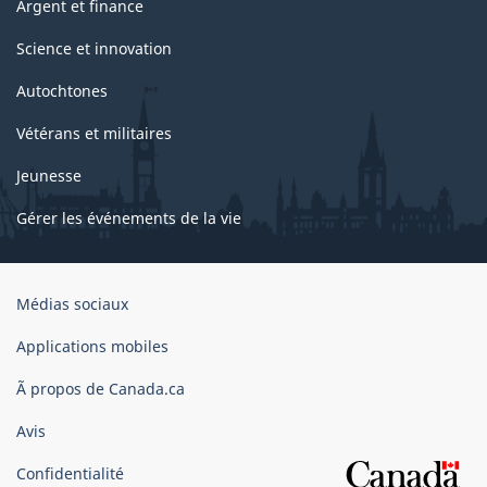
Argent et finance
Science et innovation
Autochtones
Vétérans et militaires
Jeunesse
Gérer les événements de la vie
Organisation
Médias sociaux
du
gouvernement
Applications mobiles
du
Ã propos de Canada.ca
Canada
Avis
Confidentialité