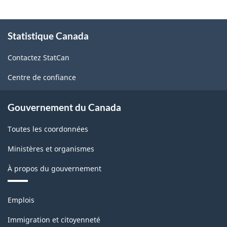
À
Statistique Canada
propos
de
Contactez StatCan
ce
site
Centre de confiance
Gouvernement du Canada
Toutes les coordonnées
Ministères et organismes
À propos du gouvernement
Thèmes
Emplois
et
sujets
Immigration et citoyenneté