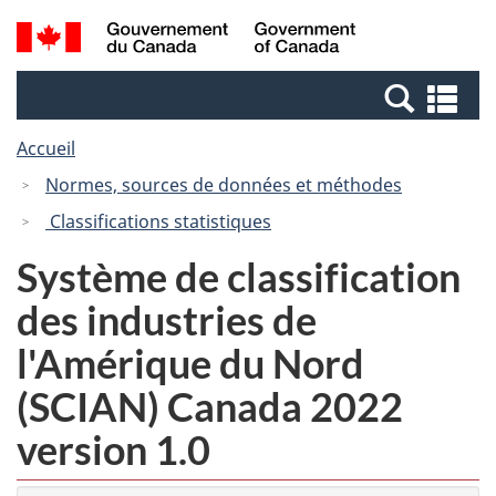
Passer
Passer
Recherche
/
au
à
et
Government
contenu
la
menus
of
Re
principal
version
Canada
et
HTML
Accueil
me
simplifiée
Normes, sources de données et méthodes
Classifications statistiques
Système de classification
des industries de
l'Amérique du Nord
(SCIAN) Canada 2022
version 1.0