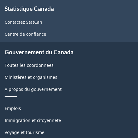
À
Statistique Canada
propos
de
Contactez StatCan
ce
site
Centre de confiance
Gouvernement du Canada
Toutes les coordonnées
Ministères et organismes
À propos du gouvernement
Thèmes
Emplois
et
sujets
Immigration et citoyenneté
Voyage et tourisme