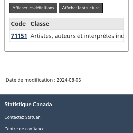
Afficher les définitions
Afficher la structure
Code
Classe
71151
Artistes, auteurs et interprètes in
Artistes, auteurs et interprètes indé
Système
de
classification
des
industries
Date de modification :
2024-08-06
de
l'Amérique
À
Statistique Canada
propos
du
de
Nord
Contactez StatCan
ce
(SCIAN)
site
Centre de confiance