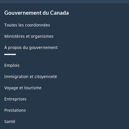
Canada
2022
Gouvernement du Canada
version
Toutes les coordonnées
1.0
Ministères et organismes
-
À propos du gouvernement
Structure
de
Thèmes
Emplois
la
et
sujets
classification
Immigration et citoyenneté
Voyage et tourisme
Entreprises
Prestations
Santé