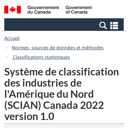
Passer
Passer
Recherche
/
au
à
et
Government
contenu
la
menus
of
Re
principal
version
Canada
et
HTML
Accueil
me
simplifiée
Normes, sources de données et méthodes
Classifications statistiques
Système de classification
des industries de
l'Amérique du Nord
(SCIAN) Canada 2022
version 1.0