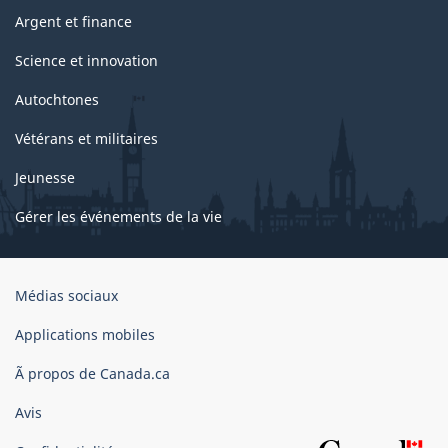
Argent et finance
Science et innovation
Autochtones
Vétérans et militaires
Jeunesse
Gérer les événements de la vie
Organisation
Médias sociaux
du
gouvernement
Applications mobiles
du
Ã propos de Canada.ca
Canada
Avis