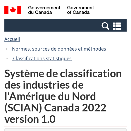
Passer
Passer
Recherche
/
au
à
et
Government
contenu
la
menus
of
Re
principal
version
Canada
et
HTML
Accueil
me
simplifiée
Normes, sources de données et méthodes
Classifications statistiques
Système de classification
des industries de
l'Amérique du Nord
(SCIAN) Canada 2022
version 1.0