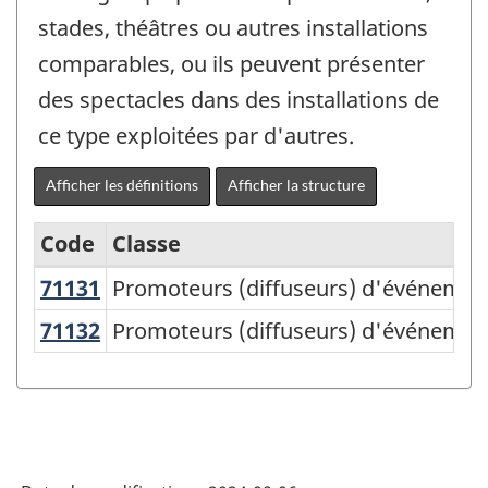
stades, théâtres ou autres installations
comparables, ou ils peuvent présenter
des spectacles dans des installations de
ce type exploitées par d'autres.
Afficher les définitions
Afficher la structure
Code
Classe
71131
Promoteurs (diffuseurs) d'événement
Promoteurs (diffuseurs) d'événements 
Système
de
71132
Promoteurs (diffuseurs) d'événement
Promoteurs (diffuseurs) d'événements 
classification
des
industries
de