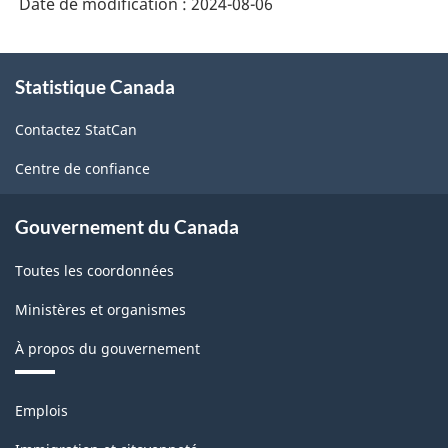
Date de modification :
2024-08-06
l'Amérique
du
À
Nord
Statistique Canada
propos
de
(SCIAN)
Contactez StatCan
ce
Canada
site
Centre de confiance
2022
version
Gouvernement du Canada
1.0
Toutes les coordonnées
-
Ministères et organismes
Structure
de
À propos du gouvernement
la
Thèmes
classification
Emplois
et
sujets