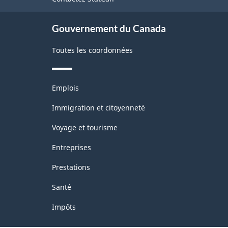
ce
Nord
site
(SCIAN)
Gouvernement du Canada
Canada
Toutes les coordonnées
2022
version
Thèmes
1.0
Emplois
et
-
sujets
Immigration et citoyenneté
Structure
Voyage et tourisme
de
Entreprises
la
Prestations
classification
Santé
Impôts