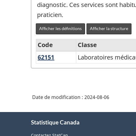
diagnostic. Ces services sont habi
praticien.
Afficher les définitions
Afficher la structure
Code
Classe
62151
Laboratoires
Laboratoires médica
Système
médicaux
de
et
classification
d'analyses
des
diagnostiques
Date de modification :
2024-08-06
industries
de
À
l'Amérique
Statistique Canada
propos
du
de
Contactez StatCan