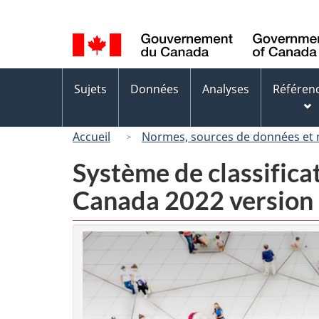
Sélection
de
la
langue
Menus
Sujets
Données
Analyses
Référen
des
sujets
Accueil
Normes, sources de données et
Système de classifica
Canada 2022 version 