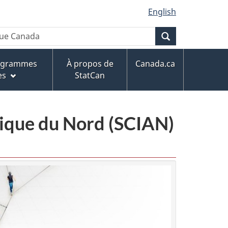
English
Recherche
rogrammes
À propos de
Canada.ca
es
StatCan
érique du Nord (SCIAN)