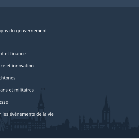
opos du gouvernement
nt et finance
nce et innovation
chtones
ans et militaires
esse
r les événements de la vie