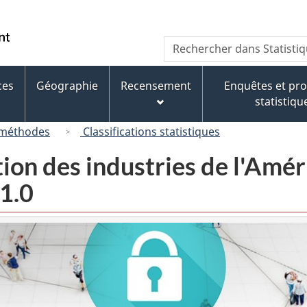
Passer
Passer
Passer
au
à
à
/
Recherche
Rechercher
contenu
« À
la
Government
dans
principal
propos
version
of
Statistique
de
HTML
ces
Géographie
Recensement
Enquêtes et p
Canada
Canada
ce
simplifiée
statistiqu
site »
 méthodes
Classifications statistiques
tion des industries de l'Am
1.0