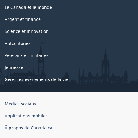
Le Canada et le monde
Argent et finance
Science et innovation
Autochtones
Vétérans et militaires
Jeunesse
Gérer les événements de la vie
Organisation
Médias sociaux
du
gouvernement
Applications mobiles
du
Ã propos de Canada.ca
Canada