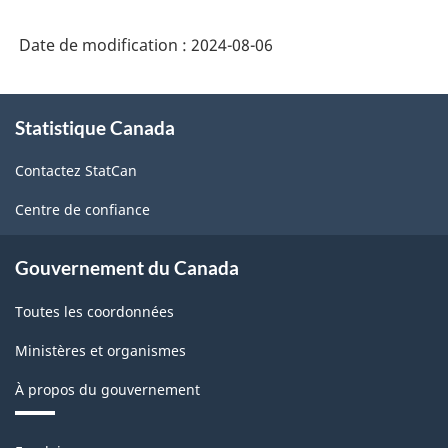
des
industries
Date de modification :
2024-08-06
de
l'Amérique
À
Statistique Canada
propos
du
de
Nord
Contactez StatCan
ce
(SCIAN)
site
Centre de confiance
Canada
2022
Gouvernement du Canada
version
Toutes les coordonnées
1.0
Ministères et organismes
-
À propos du gouvernement
Structure
de
Thèmes