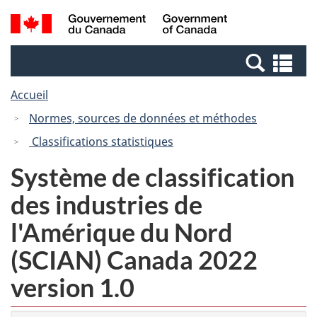
Passer
Passer
Recherche
/
au
à
et
Government
contenu
la
menus
of
Re
principal
version
Canada
et
HTML
Accueil
me
simplifiée
Normes, sources de données et méthodes
Classifications statistiques
Système de classification
des industries de
l'Amérique du Nord
(SCIAN) Canada 2022
version 1.0