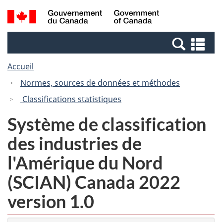
Passer
Passer
Recherche
/
au
à
et
Government
contenu
la
menus
of
Re
principal
version
Canada
et
HTML
Accueil
me
simplifiée
Normes, sources de données et méthodes
Classifications statistiques
Système de classification
des industries de
l'Amérique du Nord
(SCIAN) Canada 2022
version 1.0