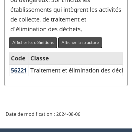
établissements qui intègrent les activités
de collecte, de traitement et
d'élimination des déchets.
Afficher les définitions
Afficher la structure
Code
Classe
56221
Traitement et élimination des déch
Traitement et élimination des déchet
Système
de
classification
des
industries
Date de modification :
2024-08-06
de
l'Amérique
À