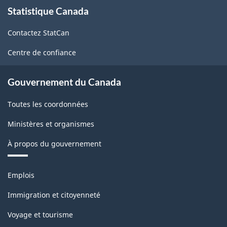
Statistique Canada
propos
du
de
Nord
Contactez StatCan
ce
(SCIAN)
site
Centre de confiance
Canada
2022
Gouvernement du Canada
version
Toutes les coordonnées
1.0
Ministères et organismes
-
À propos du gouvernement
Structure
de
Thèmes
Emplois
la
et
sujets
classification
Immigration et citoyenneté
Voyage et tourisme