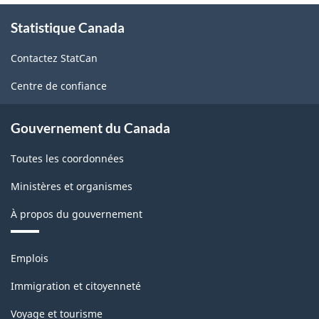
À
Statistique Canada
propos
de
Contactez StatCan
ce
site
Centre de confiance
Gouvernement du Canada
Toutes les coordonnées
Ministères et organismes
À propos du gouvernement
Thèmes
Emplois
et
sujets
Immigration et citoyenneté
Voyage et tourisme