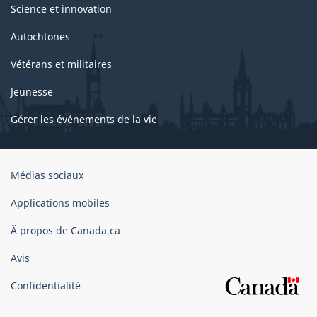
Science et innovation
Autochtones
Vétérans et militaires
Jeunesse
Gérer les événements de la vie
Organisation
Médias sociaux
du
gouvernement
Applications mobiles
du
Ã propos de Canada.ca
Canada
Avis
Confidentialité