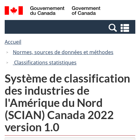
Passer
Passer
Recherche
/
au
à
et
Government
contenu
la
menus
of
Re
principal
version
Canada
et
HTML
Accueil
me
simplifiée
Normes, sources de données et méthodes
Classifications statistiques
Système de classification
des industries de
l'Amérique du Nord
(SCIAN) Canada 2022
version 1.0