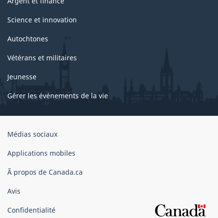
Argent et finance
Science et innovation
Autochtones
Vétérans et militaires
Jeunesse
Gérer les événements de la vie
Organisation
Médias sociaux
du
gouvernement
Applications mobiles
du
Ã propos de Canada.ca
Canada
Avis
Confidentialité