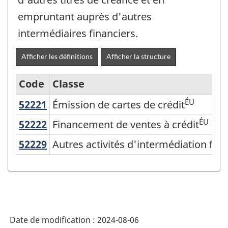
empruntant auprès d'autres
intermédiaires financiers.
Afficher les définitions
Afficher la structure
Code
Classe
ÉU
52221
Émission de cartes de crédit
Émission de cartes de crédit
Système
de
ÉU
52222
Financement de ventes à crédit
Financement de ventes à crédit
classification
52229
Autres activités d'intermédiation fi
Autres activités d'intermédiation fina
des
industries
de
l'Amérique
Date de modification :
2024-08-06
du