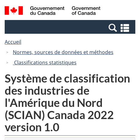
Passer
Passer
Recherche
/
au
à
et
Government
contenu
la
menus
of
Re
principal
version
Canada
et
HTML
Accueil
me
simplifiée
Normes, sources de données et méthodes
Classifications statistiques
Système de classification
des industries de
l'Amérique du Nord
(SCIAN) Canada 2022
version 1.0