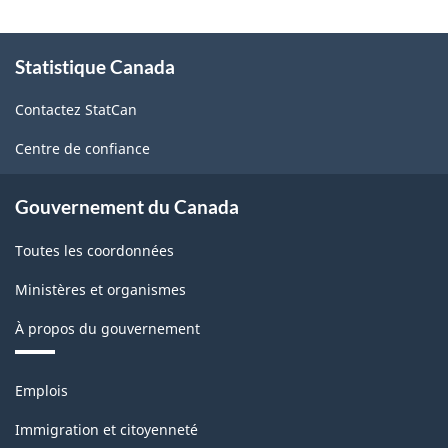
Nord
À
(SCIAN)
Statistique Canada
propos
Canada
de
Contactez StatCan
ce
2022
site
Centre de confiance
version
1.0
Gouvernement du Canada
-
Toutes les coordonnées
Structure
de
Ministères et organismes
la
À propos du gouvernement
classification
Thèmes
Emplois
et
sujets
Immigration et citoyenneté