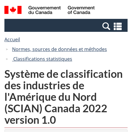
Passer
Passer
Recherche
/
au
à
et
Government
contenu
la
menus
of
Re
principal
version
Canada
et
HTML
Accueil
me
simplifiée
Normes, sources de données et méthodes
Classifications statistiques
Système de classification
des industries de
l'Amérique du Nord
(SCIAN) Canada 2022
version 1.0