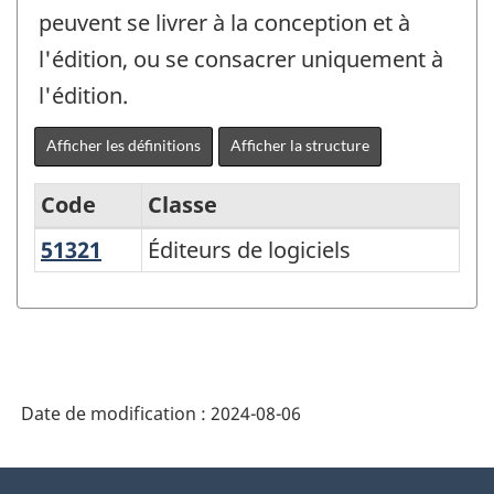
peuvent se livrer à la conception et à
l'édition, ou se consacrer uniquement à
l'édition.
Afficher les définitions
Afficher la structure
Code
Classe
51321
Éditeurs de logiciels
Éditeurs de logiciels
Système
de
classification
des
industries
Date de modification :
2024-08-06
de
l'Amérique
À