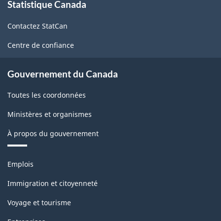
Statistique Canada
propos
du
de
Nord
Contactez StatCan
ce
(SCIAN)
site
Centre de confiance
Canada
2022
Gouvernement du Canada
version
Toutes les coordonnées
1.0
Ministères et organismes
-
À propos du gouvernement
Structure
de
Thèmes
Emplois
la
et
sujets
classification
Immigration et citoyenneté
Voyage et tourisme